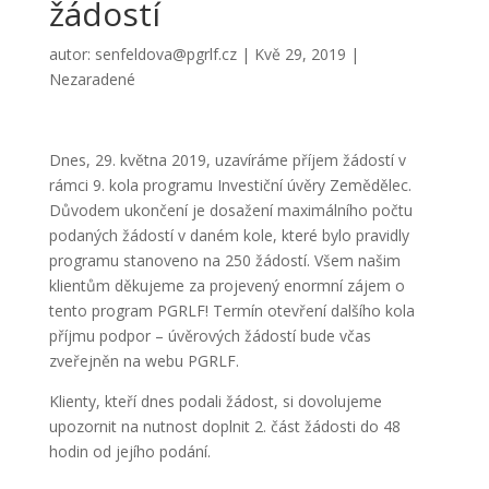
žádostí
autor:
senfeldova@pgrlf.cz
|
Kvě 29, 2019
|
Nezaradené
Dnes, 29. května 2019, uzavíráme příjem žádostí v
rámci 9. kola programu Investiční úvěry Zemědělec.
Důvodem ukončení je dosažení maximálního počtu
podaných žádostí v daném kole, které bylo pravidly
programu stanoveno na 250 žádostí. Všem našim
klientům děkujeme za projevený enormní zájem o
tento program PGRLF! Termín otevření dalšího kola
příjmu podpor – úvěrových žádostí bude včas
zveřejněn na webu PGRLF.
Klienty, kteří dnes podali žádost, si dovolujeme
upozornit na nutnost doplnit 2. část žádosti do 48
hodin od jejího podání.