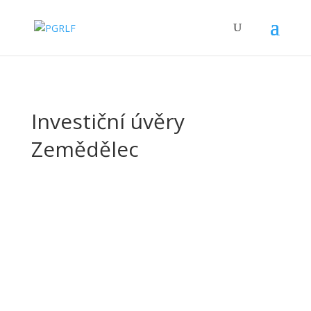
Investiční úvěry
Zemědělec
PŘÍJEM ŽÁDOSTÍ PROBÍHÁ.
Program Investiční úvěry Zemědělec je určen
zemědělským podnikatelům působící v oblasti
zemědělské prvovýroby, kteří jsou řazeni v kategorii
malých a středních podniků a
kteří v uplynulých 24
měsících neuzavřeli s PGRLF smlouvu o poskytnutí