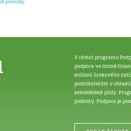
zit předvolby
a
V rámci programu Podp
podpora ve formě finan
u
snížení úrokového zatí
podnikatelům v oblasti
zemědělské půdy. Progr
podniky. Podpora je p