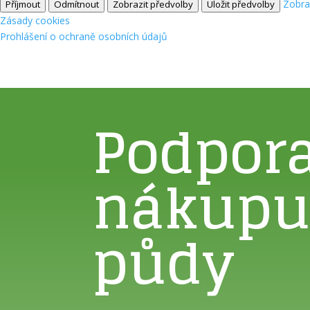
Zobra
Příjmout
Odmítnout
Zobrazit předvolby
Uložit předvolby
Zásady cookies
Prohlášení o ochraně osobních údajů
Podpor
nákup
půdy