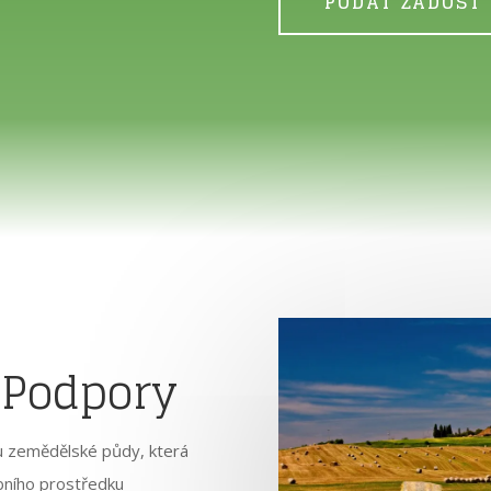
PODAT ŽÁDOST
 Podpory
u zemědělské půdy, která
obního prostředku