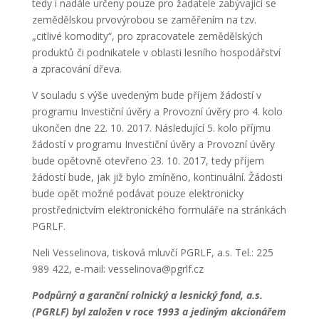
tedy i nadále určeny pouze pro žadatele zabývající se
zemědělskou prvovýrobou se zaměřením na tzv.
„citlivé komodity“, pro zpracovatele zemědělských
produktů či podnikatele v oblasti lesního hospodářství
a zpracování dřeva.
V souladu s výše uvedeným bude příjem žádostí v
programu Investiční úvěry a Provozní úvěry pro 4. kolo
ukončen dne 22. 10. 2017. Následující 5. kolo příjmu
žádostí v programu Investiční úvěry a Provozní úvěry
bude opětovně otevřeno 23. 10. 2017, tedy příjem
žádostí bude, jak již bylo zmíněno, kontinuální. Žádosti
bude opět možné podávat pouze elektronicky
prostřednictvím elektronického formuláře na stránkách
PGRLF.
Neli Vesselinova, tisková mluvčí PGRLF, a.s. Tel.: 225
989 422, e-mail: vesselinova@pgrlf.cz
Podpůrný a garanční rolnický a lesnický fond, a.s.
(PGRLF) byl založen v roce 1993 a jediným akcionářem