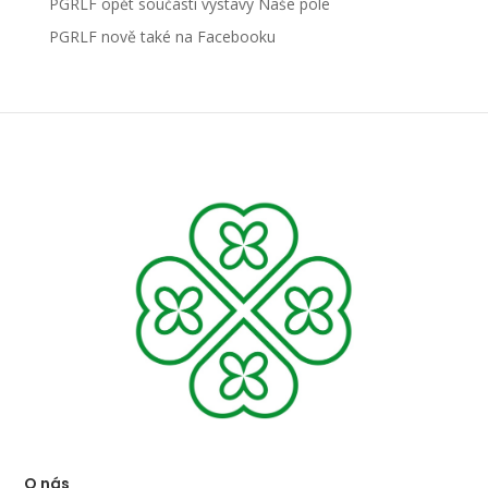
PGRLF opět součástí výstavy Naše pole
PGRLF nově také na Facebooku
O nás