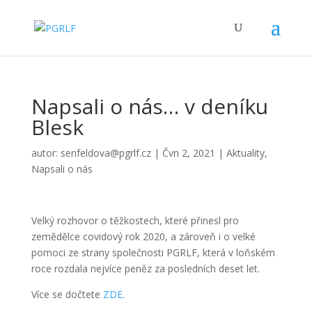
Napsali o nás… v deníku
Blesk
autor:
senfeldova@pgrlf.cz
|
Čvn 2, 2021
|
Aktuality
,
Napsali o nás
Velký rozhovor o těžkostech, které přinesl pro
zemědělce covidový rok 2020, a zároveň i o velké
pomoci ze strany společnosti PGRLF, která v loňském
roce rozdala nejvíce peněz za posledních deset let.
Více se dočtete
ZDE
.