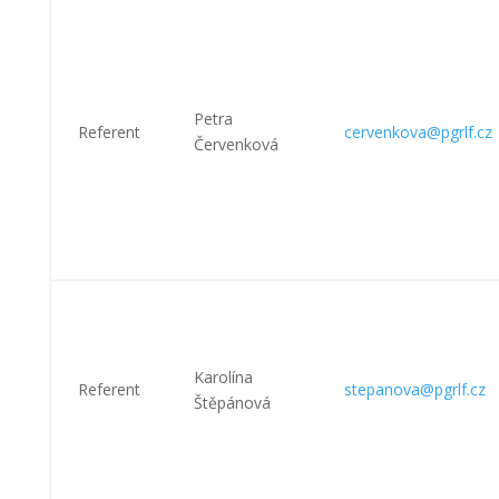
Petra
Referent
cervenkova@pgrlf.cz
Červenková
Karolína
Referent
stepanova@pgrlf.cz
Štěpánová