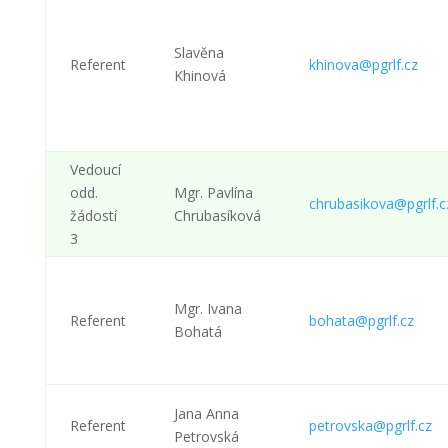
Slavěna
Referent
khinova@pgrlf.cz
Khinová
Vedoucí
odd.
Mgr. Pavlína
chrubasikova@pgrlf.c
žádostí
Chrubasíková
3
Mgr. Ivana
Referent
bohata@pgrlf.cz
Bohatá
Jana Anna
Referent
petrovska@pgrlf.cz
Petrovská