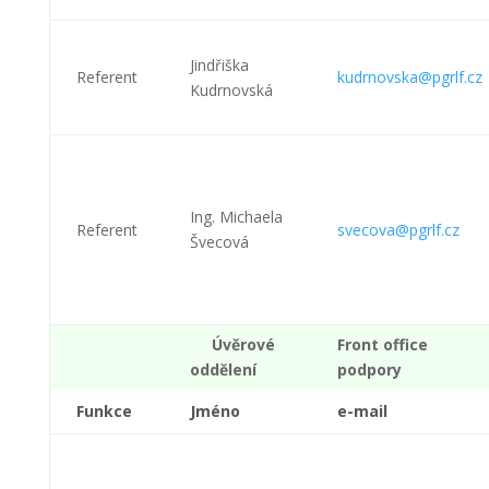
Jindřiška
Referent
kudrnovska@pgrlf.cz
Kudrnovská
Ing. Michaela
Referent
svecova@pgrlf.cz
Švecová
Úvěrové
Front office
oddělení
podpory
Funkce
Jméno
e-mail