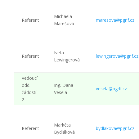
Michaela
Referent
maresova@pgrlf.cz
Marešová
Iveta
Referent
lewingerova@pgrlf.cz
Lewingerová
Vedoucí
odd.
Ing. Dana
vesela@pgrlf.cz
žádostí
Veselá
2
Markéta
Referent
bydlakova@pgrlf.cz
Bydláková