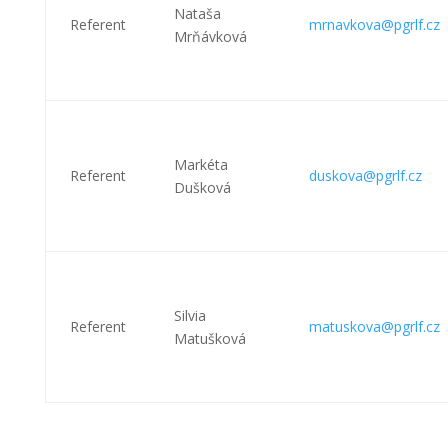
Nataša
Referent
mrnavkova@pgrlf.cz
Mrňávková
Markéta
Referent
duskova@pgrlf.cz
Dušková
Silvia
Referent
matuskova@pgrlf.cz
Matušková