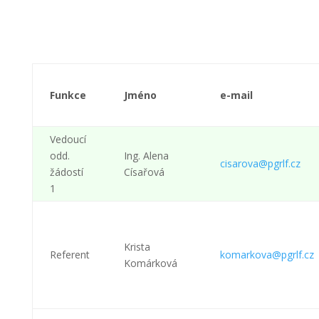
Funkce
Jméno
e-mail
Vedoucí
odd.
Ing. Alena
cisarova@pgrlf.cz
žádostí
Císařová
1
Krista
Referent
komarkova@pgrlf.cz
Komárková