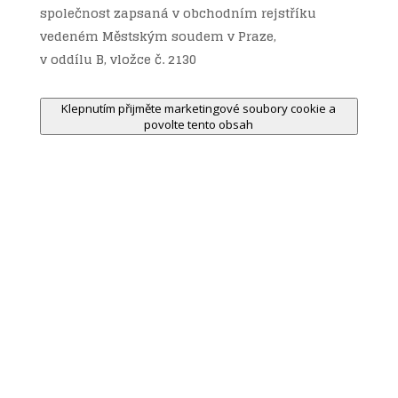
společnost zapsaná v obchodním rejstříku
vedeném Městským soudem v Praze,
v oddílu B, vložce č. 2130
Klepnutím přijměte marketingové soubory cookie a
povolte tento obsah

ZAVOLEJTE NÁM
(+420) 225 989 480