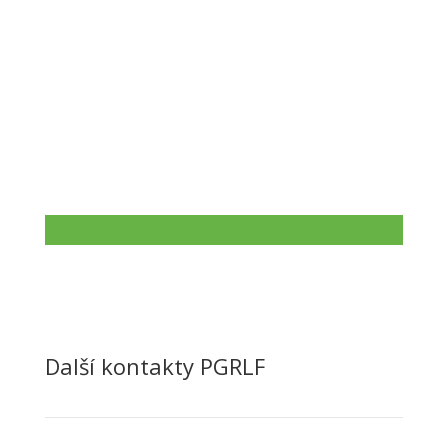
Recepce Praha

NAPIŠTE NÁM
info@pgrlf.cz

NEJČASTĚJŠÍ DOTAZY
Další kontakty PGRLF