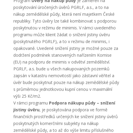
Program
Úvěry na nákup půdy
je zaměřen na
poskytování úročených úvěrů PGRLF, a.s., a to na
nákup zemědělské půdy, která není majetkem České
republiky. Tyto úvěry lze také kombinovat s podporou
poskytnutou v režimu de minimis. V rámci uvedeného
programu může klient žádat o snížení jistiny úvěru
(poskytnutého PGRLF), a to v režimu de minimis, i
opakovaně. Uvedené snížení jistiny je možné pouze za
dodržení podmínek stanovených nařízením Komise
(EU) na podporu de minimis v odvětví zemědělství.
PGRLF, a.s. bude u všech nakupovaných pozemků
zapsán v katastru nemovitostí jako zástavní věřitel a
úvěr bude poskytnut pouze na nákup zemědělské půdy
s průměrnou jednotkovou kupní cenou v maximální
výši 25 Kč/m2.
V rámci programu
Podpora nákupu půdy – snížení
jistiny úvěru
, je poskytována podpora ve formě
finančních prostředků určených ke snížení jistiny úvěrů
poskytnutých komerčními subjekty na nákup
zemědělské půdy, a to až do výše limitu příslušného