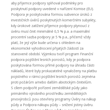
aby příjemce podpory splňoval podmínky pro
poskytnutí podpory uvedené v nařízení Komise (EU).
Podpora je poskytována formou subvence úroků z
investičních úvěrů poskytnutých komerčními subjekty,
kdy úrokové zatížení příjemce podpory plynoucí z
úvěru musí činit minimálně 0,5 % p.a. a maximální
procentní sazba podpory je 5 % p.a., přičemž vždy
platí, že její výše bude určena s ohledem na
ekonomické vyhodnocení přijatých žádostí za
stanovené období. Výjimkou tvoří program Finanční
podpora pojištění lesních porostů, kdy je podpora
poskytována formou přímé podpory na úhradu části
nákladů, které byly prokazatelně vynaloženy na platbu
pojistného v rámci pojištění lesních porostů zejména
proti požárům a/nebo dalším abiotickým činitelům.
S cílem podpořit pořízení zemědělské půdy jako
primárního výrobního prostředku zemědělských
prvovýrobců jsou otevřeny programy Úvěry na nákup
půdy a Podpora nákupu půdy – snížení jistiny úvěru.