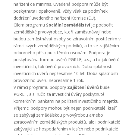
nařízení de minimis. Uvedená podpora může být
poskytnuta i opakovaně, vždy však za podmínek
dodržení uvedeného nařízení Komise (EU).
Cílem programu
Sociální zemědělství
je podpořit
zemědělské prvovýrobce, kteří zaměstnávají nebo
budou zaměstnávat osoby se zdravotním postižením v
rámci svých zemědělských podniků, a to se zajištěním
odborného přístupu k těmto osobám. Podpora je
poskytována formou úvěrů PGRLF, a.s., a to jak úvěrů
investičních, tak úvěrů provozních. Doba splatnosti
investičních úvěrů nepřesáhne 10 let. Doba splatnosti
provozního úvěru nepřesáhne 1 rok.
V rámci programu podpory
Zajištění úvěrů
bude
PGRLF, a.s. ručit za investiční úvěry poskytnuté
komerčními bankami na pořízení investičního majetku.
Příjemci podpory mohou být nejen podnikatelé, kteří
se zabývají zemědělskou prvovýrobou a/nebo
zpracováním zemědělských produktů, ale i podnikatelé
zabývající se hospodařením v lesích nebo podnikatelé