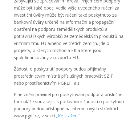
zabývající se zpracováním dřeva. Příjemcem podpory
může být také obec. Vedle výše uvedeného ručení za
investiční úvěry může být ručení také poskytnuto za
bankovní úvěry určené na informační a propagační
opatření na podporu zemědělských produktů a
potravinářských výrobků ze zemědělských produktů na
vnitřním trhu EU a/nebo ve třetích zemích. Jde o
projekty, o kterých rozhodla EK a které jsou
spolufinancovány z rozpočtu EU.
Žádosti o poskytnutí podpory budou přijímány
prostřednictvím místně příslušných pracovišť SZIF
nebo prostřednictvím PGRLF, a.s.
Plné znění pravidel pro poskytování podpor a příslušné
formuláře související s podáváním žádosti o poskytnutí
podpory budou přístupné na internetových stránkách
www.pgrlf.cz, v sekci
„Ke stažení“
.