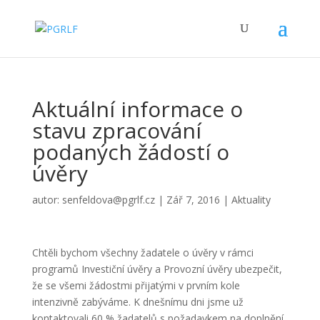
Aktuální informace o
stavu zpracování
podaných žádostí o
úvěry
autor:
senfeldova@pgrlf.cz
|
Zář 7, 2016
|
Aktuality
Chtěli bychom všechny žadatele o úvěry v rámci
programů Investiční úvěry a Provozní úvěry ubezpečit,
že se všemi žádostmi přijatými v prvním kole
intenzivně zabýváme. K dnešnímu dni jsme už
kontaktovali 60 % žadatelů s požadavkem na doplnění