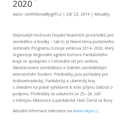
2020
autor:
senfeldova@pgrlf.cz
|
Zář 23, 2019
|
Aktuality
Nejnovější možnosti čerpání finančních prostředků pro
zemědělce a lesníky – tak to je hlavní téma podzimního
semináře Programu rozvoje venkova 2014–2020, který
organizuje Regionální agrární komora Pardubického
kraje ve spolupráci s Celostátní sítí pro venkov,
Ministerstvem zemědělství a Státním zemědělským
intervenčním fondem. Přednášky jsou pořádány pro
Královehradecký, Pardubický a Liberecký kraj
s ohledem na právě vyhlášené 8. kolo příjmu žádostí o
podporu. Přednášky se uskuteční se 25.–26. září
v městysu Mlázovice a pardubické části Černá za Bory.
Aktuální informace naleznete na
www.rakpa.cz
.