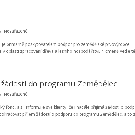
y
,
Nezařazené
a.s. je primárně poskytovatelem podpor pro zemědělské prvovýrobce,
 v oblasti zpracování dřeva a lesního hospodářství. Nicméně vedle t
 žádostí do programu Zemědělec
y
,
Nezařazené
ý fond, a.s., informuje své klienty, že i nadále přijímá žádosti o pod
pokračovat příjem žádostí o podporu do programu Zemědělec, a to 