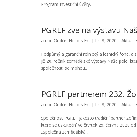
Program Investiční úvěry...
PGRLF zve na výstavu Naš
autor:
Ondřej Holous Ext
|
Lis 8, 2020
|
Aktualit
Podpůrný a garanční rolnický a lesnický fond, a
již 20. ročník zemědělské výstavy Naše pole, kte
společnosti se mohou...
PGRLF partnerem 232. Žof
autor:
Ondřej Holous Ext
|
Lis 8, 2020
|
Aktualit
Společnost PGRLF jakožto tradiční partner Žofí
které se uskuteční ve čtvrtek 25. června 2020 o
„Společná zemědělská...