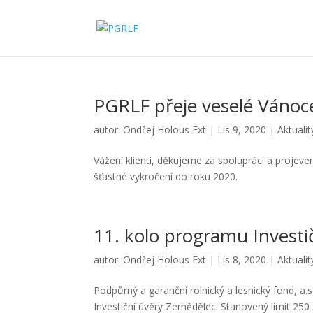
PGRLF přeje veselé Vánoc
autor:
Ondřej Holous Ext
|
Lis 9, 2020
|
Aktualit
Vážení klienti, děkujeme za spolupráci a projev
šťastné vykročení do roku 2020.
11. kolo programu Invest
autor:
Ondřej Holous Ext
|
Lis 8, 2020
|
Aktualit
Podpůrný a garanční rolnický a lesnický fond, a.
Investiční úvěry Zemědělec. Stanovený limit 250 