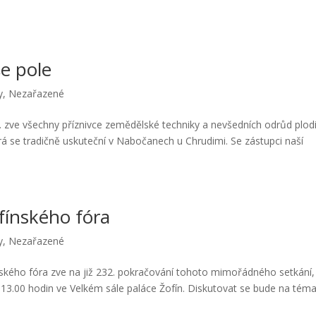
e pole
y
,
Nezařazené
.s. zve všechny příznivce zemědělské techniky a nevšedních odrůd plod
rá se tradičně uskuteční v Nabočanech u Chrudimi. Se zástupci naší
ínského fóra
y
,
Nezařazené
nského fóra zve na již 232. pokračování tohoto mimořádného setkání,
d 13.00 hodin ve Velkém sále paláce Žofín. Diskutovat se bude na tém