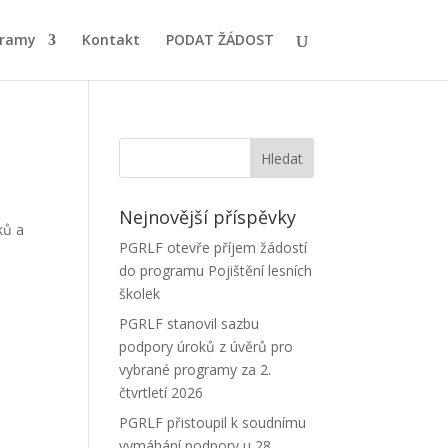
gramy
Kontakt
PODAT ŽÁDOST
Nejnovější příspěvky
ků a
PGRLF otevře příjem žádostí
do programu Pojištění lesních
školek
PGRLF stanovil sazbu
podpory úroků z úvěrů pro
vybrané programy za 2.
čtvrtletí 2026
PGRLF přistoupil k soudnímu
vymáhání podpory u 28