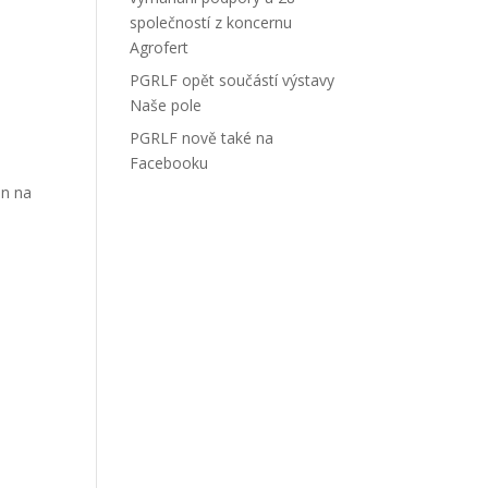
společností z koncernu
Agrofert
PGRLF opět součástí výstavy
Naše pole
PGRLF nově také na
Facebooku
in na
a