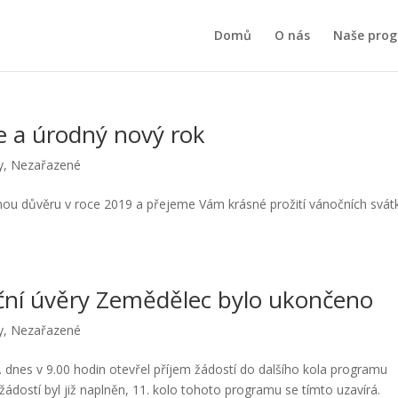
Domů
O nás
Naše pro
e a úrodný nový rok
y
,
Nezařazené
enou důvěru v roce 2019 a přejeme Vám krásné prožití vánočních svát
iční úvěry Zemědělec bylo ukončeno
y
,
Nezařazené
s. dnes v 9.00 hodin otevřel příjem žádostí do dalšího kola programu
žádostí byl již naplněn, 11. kolo tohoto programu se tímto uzavírá.